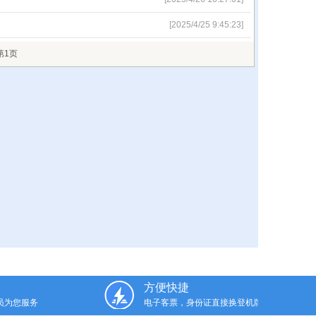
[2025/4/25 9:45:23]
第1页
方便快捷
人员为您服务
电子客票，身份证直接换登机牌