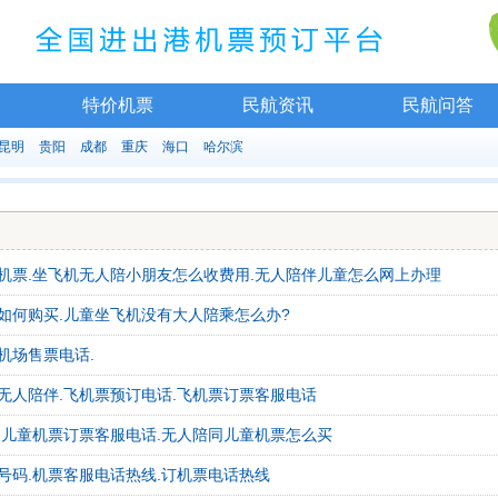
特价机票
民航资讯
民航问答
昆明
贵阳
成都
重庆
海口
哈尔滨
机票.坐飞机无人陪小朋友怎么收费用.无人陪伴儿童怎么网上办理
如何购买.儿童坐飞机没有大人陪乘怎么办?
机场售票电话.
无人陪伴.飞机票预订电话.飞机票订票客服电话
.儿童机票订票客服电话.无人陪同儿童机票怎么买
号码.机票客服电话热线.订机票电话热线