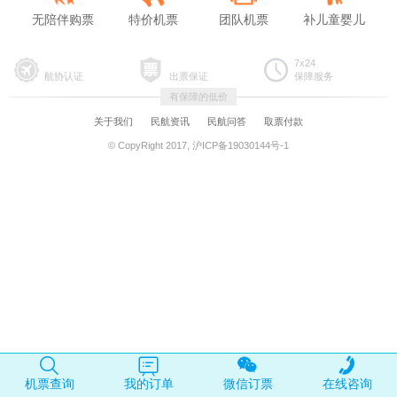
无陪伴购票
特价机票
团队机票
补儿童婴儿
7x24
航协认证
出票保证
保障服务
有保障的低价
关于我们
民航资讯
民航问答
取票付款
© CopyRight 2017, 沪ICP备19030144号-1
机票查询
我的订单
微信订票
在线咨询